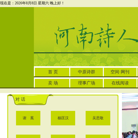
现在是：2026年8月8日 星期六
晚上好！
首 页
中原诗群
空间·网刊
卖 场
理事广场
在线阅读
对 话
谢 冕
杨匡汉
吴思敬