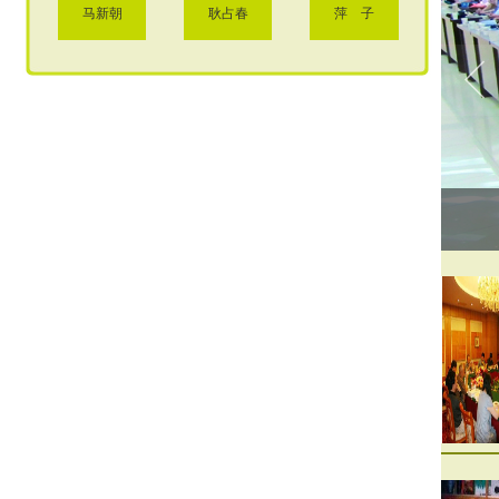
马新朝
耿占春
萍 子