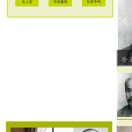
名人堂
诗者趣闻
百家争鸣