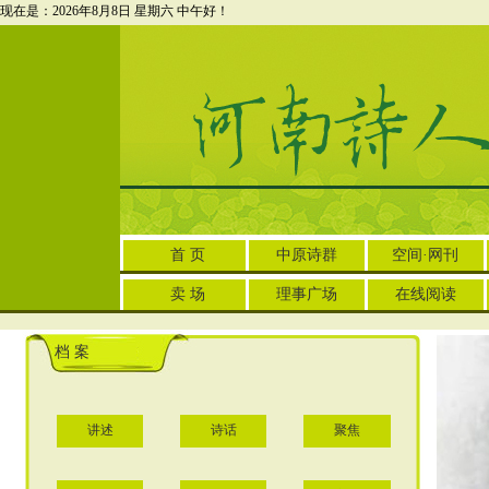
现在是：2026年8月8日 星期六
中午好！
首 页
中原诗群
空间·网刊
卖 场
理事广场
在线阅读
档 案
讲述
诗话
聚焦