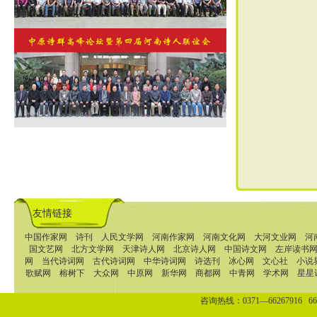
友情链接
中国作家网
诗刊
人民文学网
河南作家网
河南文化网
大河文业网
河
国文艺网
北方文学网
天津诗人网
北京诗人网
中国诗文网
左岸读书
网
当代诗词网
古代诗词网
中华诗词网
诗选刊
冰心网
文心社
小说
歌赋网
榕树下
大众网
中原网
新华网
商都网
中青网
学术网
星星
咨询热线：0371—66267916 662