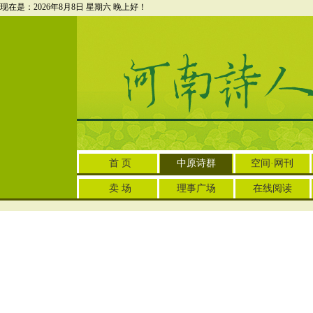
现在是：2026年8月8日 星期六
晚上好！
首 页
中原诗群
空间·网刊
卖 场
理事广场
在线阅读