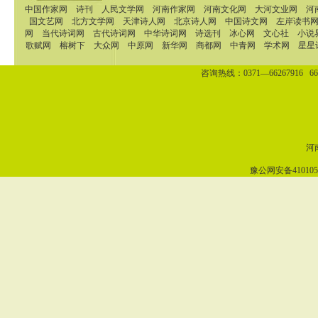
中国作家网
诗刊
人民文学网
河南作家网
河南文化网
大河文业网
河
国文艺网
北方文学网
天津诗人网
北京诗人网
中国诗文网
左岸读书
网
当代诗词网
古代诗词网
中华诗词网
诗选刊
冰心网
文心社
小说
歌赋网
榕树下
大众网
中原网
新华网
商都网
中青网
学术网
星星
咨询热线：0371—66267916 662
河南
豫公网安备4101050